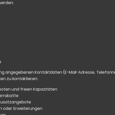
werden.
e
g angegebenen Kontaktdaten (E-Mail-Adresse, Telefonn
n zu kontaktieren:
oten und freien Kapazitäten
errabatte
 Zusatzangebote
n oder Erweiterungen
ten